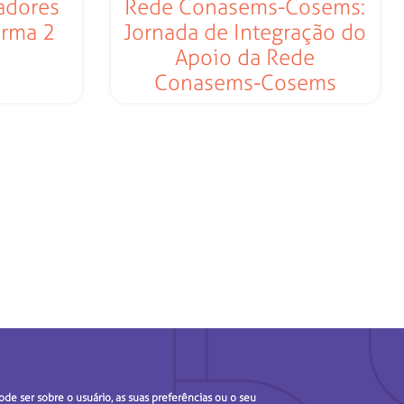
adores
Rede Conasems-Cosems:
urma 2
Jornada de Integração do
Apoio da Rede
Conasems-Cosems
de ser sobre o usuário, as suas preferências ou o seu