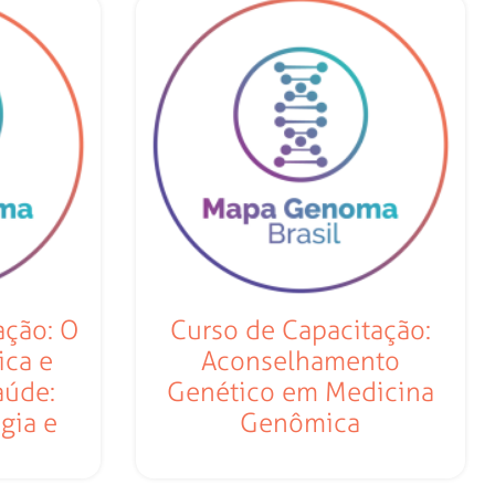
ação: O
Curso de Capacitação:
ica e
Aconselhamento
aúde:
Genético em Medicina
gia e
Genômica
a