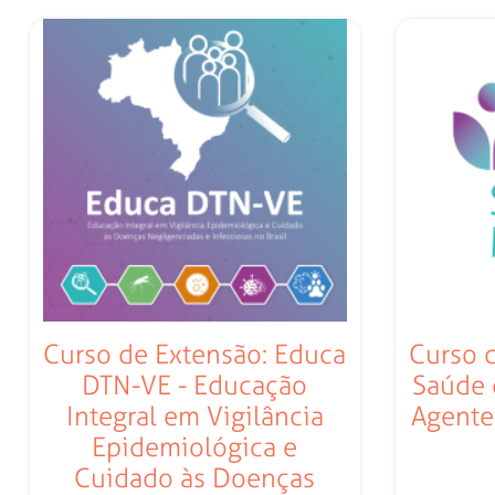
Curso de Extensão: Educa
Curso 
DTN-VE - Educação
Saúde 
Integral em Vigilância
Agente
Epidemiológica e
Cuidado às Doenças