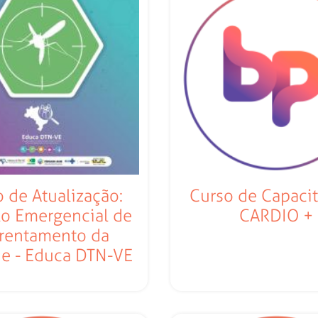
 de Atualização:
Curso de Capacit
o Emergencial de
CARDIO +
rentamento da
e - Educa DTN-VE