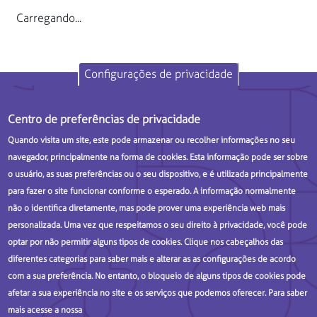
Carregando...
Configurações de privacidade
Sobre
Legal
Suporte
Centro de preferências de privacidade
BP - A
Politica de
Fale conosco
Beneficência
privacidade -
Quando visita um site, este pode armazenar ou recolher informações no seu
Portuguesa
BP
navegador, principalmente na forma de cookies. Esta informação pode ser sobre
de São Paulo
Uso de
o usuário, as suas preferências ou o seu dispositivo, e é utilizada principalmente
Hospitais
dados
para fazer o site funcionar conforme o esperado. A informação normalmente
PROADI-SUS
pessoais no
não o identifica diretamente, mas pode prover uma experiência web mais
AVA
Termos de
personalizada. Uma vez que respeitamos o seu direito à privacidade, você pode
uso do site
optar por não permitir alguns tipos de cookies. Clique nos cabeçalhos das
diferentes categorias para saber mais e alterar as as configurações de acordo
com a sua preferência. No entanto, o bloqueio de alguns tipos de cookies pode
BP - PROADI-SUS
afetar a sua experiência no site e os serviços que podemos oferecer. Para saber
mais acesse a nossa